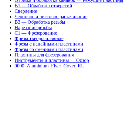
Отрезка и обработка канавок — Режущие пластины
B1 — Обработка отверстий
Сверление
Черновое и чистовое растачивание
B3 — Обработка резьбы
Нарезание резьбы
C1 — Фрезерование
Фрезы твердосплавные
Фрезы с напайными пластинами
Фрезы со сменными пластинами
Пластины для фрезерования
Инструменты и пластины — Обзор
0000_Aluminium_Flyer_Cover_RU
Соглашение на
обработку
персональных
данных
|
Политика в
отношении
обработки
персональных
данных