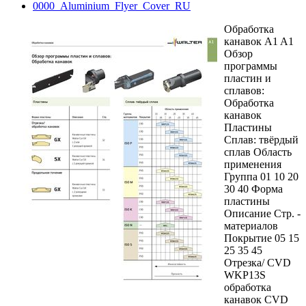
0000_Aluminium_Flyer_Cover_RU
Обработка
канавок A1 A1
Обзор
программы
пластин и
сплавов:
Обработка
канавок
Пластины
Сплав: твёрдый
сплав Область
применения
Группа 01 10 20
30 40 Форма
пластины
Описание Cтр. ­
материалов
Покрытие 05 15
25 35 45
Отрезка/ CVD
WKP13S
обработка
канавок CVD