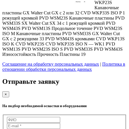
WKP23S
Канавочные
пластины GX Walter Cut GX с 2 или 32 CVD WKP33S ISO P 1
режущей кромкой PVD WSM23S Канавочные пластины PVD
WSM33S SX Walter Cut SX 34 с 1 режущей кромкой PVD
WSM43S PVD WSM13S Продольное точение PVD WSM23S
ISO M Канавочные пластины PVD WSM33S GX Walter Cut
GX с 2 режущими 33 PVD WSM43S ­кромками CVD WKP13S
ISO K CVD WKP23S CVD WKP33S ISO N — WK1 PVD
WSM13S PVD WSM23S ISO S PVD WSM33S PVD WSM43S
Износостойкость Прочность Пластины 19
Соглашение на обработку персональных данных
|
Политика в
отношении обработки персональных данных
Отправьте заявку
×
На подбор необходимой оснастки и оборудования