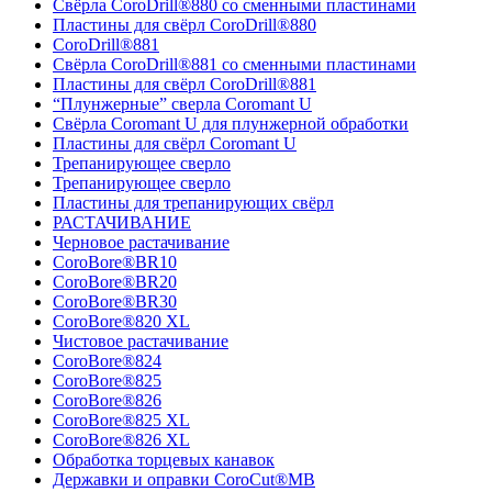
Свёрла CoroDrill®880 со сменными пластинами
Пластины для свёрл CoroDrill®880
CoroDrill®881
Свёрла CoroDrill®881 со сменными пластинами
Пластины для свёрл CoroDrill®881
“Плунжерные” сверла Coromant U
Свёрла Coromant U для плунжерной обработки
Пластины для свёрл Coromant U
Трепанирующее сверло
Трепанирующее сверло
Пластины для трепанирующих свёрл
РАСТАЧИВАНИЕ
Черновое растачивание
CoroBore®BR10
CoroBore®BR20
CoroBore®BR30
CoroBore®820 XL
Чистовое растачивание
CoroBore®824
CoroBore®825
CoroBore®826
CoroBore®825 XL
CoroBore®826 XL
Обработка торцевых канавок
Державки и оправки CoroCut®MB