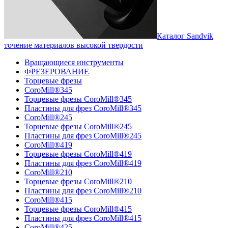
Каталог Sandvik
точение материалов высокой твердости
Вращающиеся инструменты
ФРЕЗЕРОВАНИЕ
Торцевые фрезы
CoroMill®345
Торцевые фрезы CoroMill®345
Пластины для фрез CoroMill®345
CoroMill®245
Торцевые фрезы CoroMill®245
Пластины для фрез CoroMill®245
CoroMill®419
Торцевые фрезы CoroMill®419
Пластины для фрез CoroMill®419
CoroMill®210
Торцевые фрезы CoroMill®210
Пластины для фрез CoroMill®210
CoroMill®415
Торцевые фрезы CoroMill®415
Пластины для фрез CoroMill®415
CoroMill®425