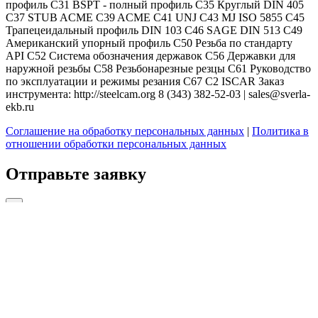
профиль C31 BSPT - полный профиль C35 Круглый DIN 405
C37 STUB ACME C39 ACME C41 UNJ C43 MJ ISO 5855 C45
Трапецеидальный профиль DIN 103 C46 SAGE DIN 513 C49
Американский упорный профиль C50 Резьба по стандарту
API C52 Система обозначения державок C56 Державки для
наружной резьбы C58 Резьбонарезные резцы C61 Руководство
по эксплуатации и режимы резания C67 C2 ISCAR Заказ
инструмента: http://steelcam.org 8 (343) 382-52-03 | sales@sverla-
ekb.ru
Соглашение на обработку персональных данных
|
Политика в
отношении обработки персональных данных
Отправьте заявку
×
На подбор необходимой оснастки и оборудования