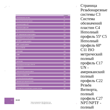
Страница
Резьбонарезные
системы C3
Система
обозначений
пластин C4
Неполный
профиль 55º C5
Неполный
профиль 60º
C11 ISO
метрический
полный
профиль C17
UN -
американский
полный
профиль C22
Резьба
Витворта,
полный
профиль C27
NPT/NPTF -
полный